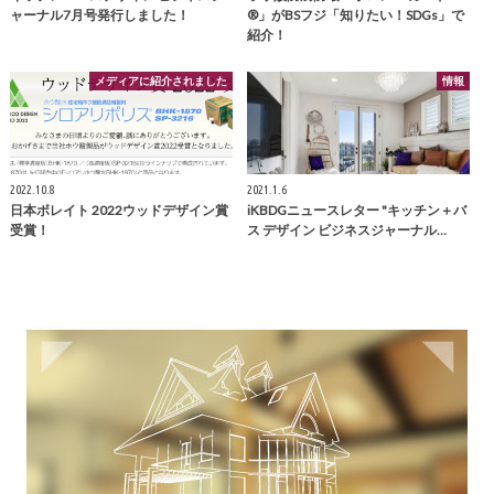
ャーナル7月号発行しました！
®」がBSフジ「知りたい！SDGs」で
紹介！
メディアに紹介されました
情報
2022.10.8
2021.1.6
日本ボレイト 2022ウッドデザイン賞
iKBDGニュースレター "キッチン＋バ
受賞！
ス デザイン ビジネスジャーナル…