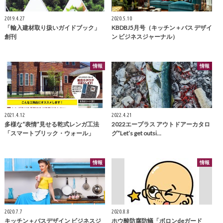
2019.4.27
2020.5.10
「輸入建材取り扱いガイドブック」
KBDBJ5月号（キッチン＋バス デザイ
創刊
ン ビジネスジャーナル）
情報
情報
2021.4.12
2022.4.21
多様な“表情”見せる乾式レンガ工法
2022エープラス アウトドアーカタロ
「スマートブリック・ウォール」
グ”Let’s get outsi…
情報
情報
2020.7.7
2020.8.8
キッチン＋バスデザイン ビジネスジ
ホウ酸防腐防蟻「ボロンdeガード