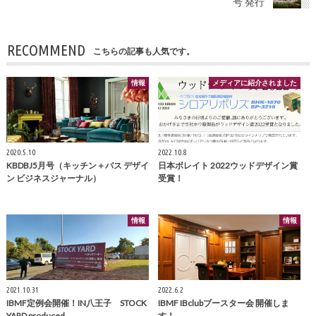
号 発行
RECOMMEND
こちらの記事も人気です。
情報
メディアに紹介されました
2020.5.10
2022.10.8
KBDBJ5月号（キッチン＋バス デザイ
日本ボレイト 2022ウッドデザイン賞
ン ビジネスジャーナル）
受賞！
情報
情報
2021.10.31
2022.6.2
IBMF定例会開催！IN八王子 STOCK
IBMF IBclubブースター会 開催しま
YARD produced …
す！