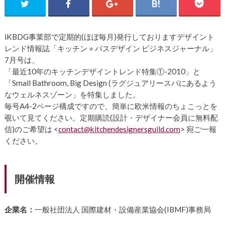
iKBDG
事業部で定期的
(
ほぼ毎月
)
発行しておりますデザイント
レンド情報誌「キッチン＋バスデザイン
ビジネスジャーナル」
7月号は、
「最近10年のキッチンデザイントレンド特集①-2010」と
「Small Bathroom, Big Design (ラグジュアリースパにあるよう
なウェルネスゾーン」を特集しました。
毎号A4-2ページ構成ですので、簡単に欧米情報のちょこっとを
覗いて見てください。定期購読(設計・デザイナー会員に無料配
信)のご希望は <
contact@kitchendesignersguild.com
> 宛ご一報
ください。
開催情報
企業名：
一般社団法人 国際建材・設備産業協会(IBMF)事務局