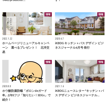
情報
情報
2022.1.22
2020.6.7
ホームページリニューアルキャンペ
iKBDG キッチン＋バス デザイン ビジ
ーン 選べるプレゼント！ 北洋交
ネスジャーナル6月号 発行
易
情報
情報
2020.8.8
2021.1.6
ホウ酸防腐防蟻「ボロンdeガード
iKBDGニュースレター "キッチン＋バ
®」がBSフジ「知りたい！SDGs」で
ス デザイン ビジネスジャーナル…
紹介！