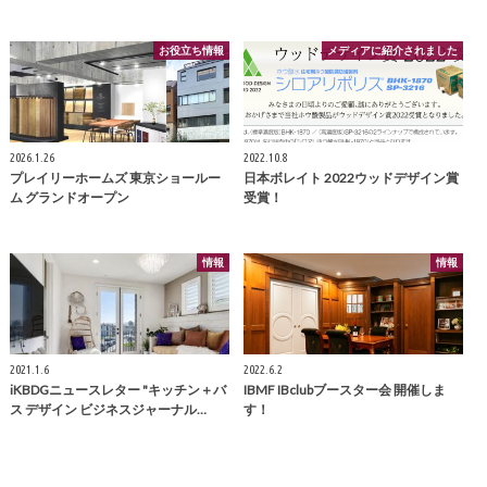
お役立ち情報
メディアに紹介されました
2026.1.26
2022.10.8
プレイリーホームズ 東京ショールー
日本ボレイト 2022ウッドデザイン賞
ム グランドオープン
受賞！
情報
情報
2021.1.6
2022.6.2
iKBDGニュースレター "キッチン＋バ
IBMF IBclubブースター会 開催しま
ス デザイン ビジネスジャーナル…
す！