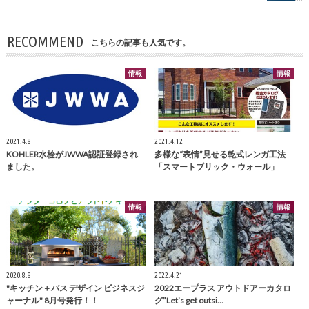
RECOMMEND
こちらの記事も人気です。
情報
情報
2021.4.8
2021.4.12
KOHLER水栓がJWWA認証登録され
多様な“表情”見せる乾式レンガ工法
ました。
「スマートブリック・ウォール」
情報
情報
2020.8.8
2022.4.21
"キッチン＋バス デザイン ビジネスジ
2022エープラス アウトドアーカタロ
ャーナル" 8月号発行！！
グ”Let’s get outsi…