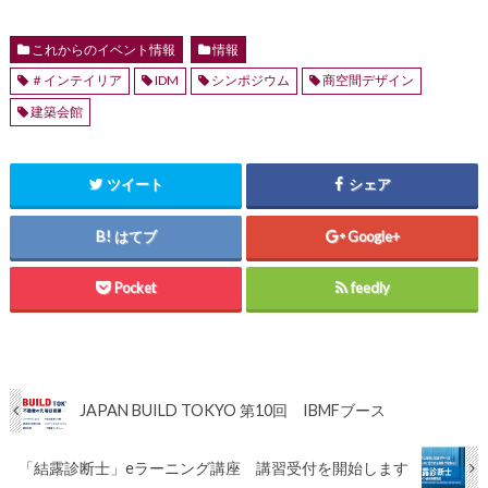
これからのイベント情報
情報
＃インテイリア
IDM
シンポジウム
商空間デザイン
建築会館
ツイート
シェア
はてブ
Google+
Pocket
feedly
JAPAN BUILD TOKYO 第10回 IBMFブース
「結露診断士」eラーニング講座 講習受付を開始します