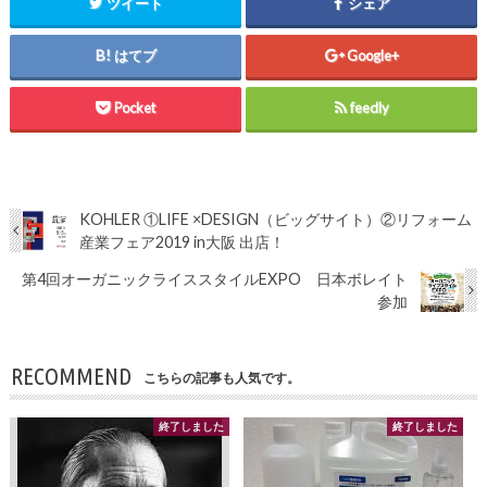
ツイート
シェア
はてブ
Google+
Pocket
feedly
KOHLER ①LIFE ×DESIGN（ビッグサイト）②リフォーム
産業フェア2019 in大阪 出店！
第4回オーガニックライススタイルEXPO 日本ボレイト
参加
RECOMMEND
こちらの記事も人気です。
終了しました
終了しました