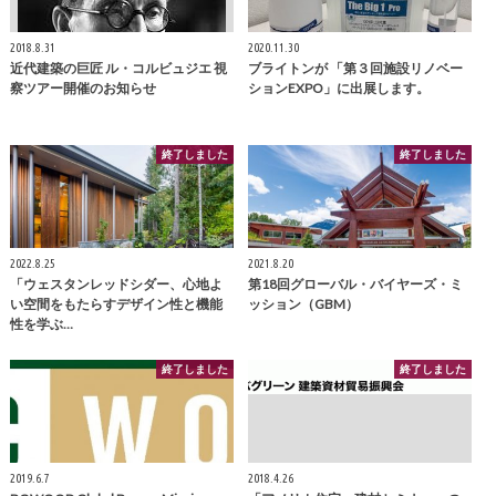
2018.8.31
2020.11.30
近代建築の巨匠 ル・コルビュジエ 視
ブライトンが 「第３回施設リノベー
察ツアー開催のお知らせ
ションEXPO」に出展します。
終了しました
終了しました
2022.8.25
2021.8.20
「ウェスタンレッドシダー、心地よ
第18回グローバル・バイヤーズ・ミ
い空間をもたらすデザイン性と機能
ッション（GBM）
性を学ぶ…
終了しました
終了しました
2019.6.7
2018.4.26