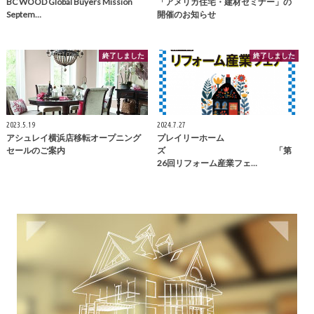
BC WOOD Global Buyers Mission
「アメリカ住宅・建材セミナー」の
Septem…
開催のお知らせ
終了しました
終了しました
2023.5.19
2024.7.27
アシュレイ横浜店移転オープニング
プレイリーホーム
セールのご案内
ズ 「第
26回リフォーム産業フェ…