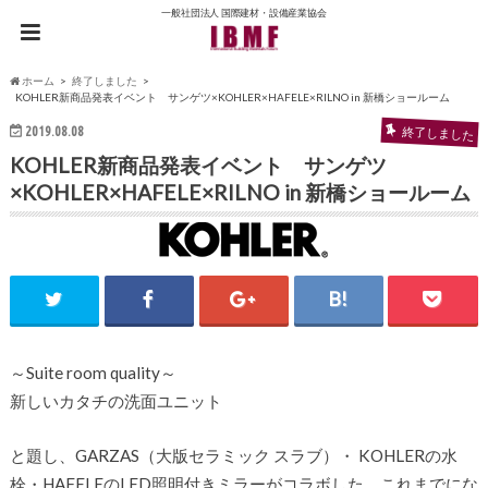
一般社団法人 国際建材・設備産業協会
ホーム
終了しました
KOHLER新商品発表イベント サンゲツ×KOHLER×HAFELE×RILNO in 新橋ショールーム
2019.08.08
終了しました
KOHLER新商品発表イベント サンゲツ
×KOHLER×HAFELE×RILNO in 新橋ショールーム
～Suite room quality～
新しいカタチの洗面ユニット
と題し、GARZAS（大版セラミック スラブ）・ KOHLERの水
栓・HAFELEのLED照明付きミラーがコラボした、これまでにな