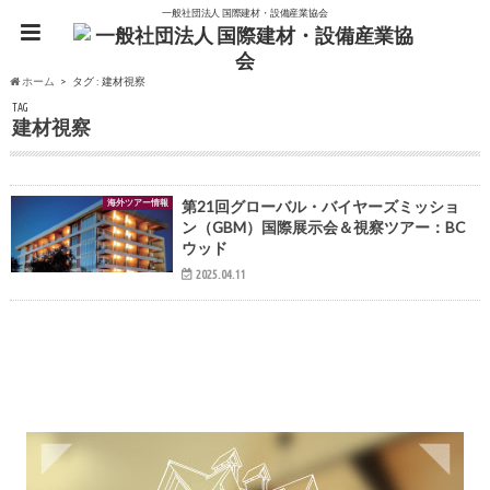
一般社団法人 国際建材・設備産業協会
ホーム
タグ : 建材視察
TAG
建材視察
海外ツアー情報
第21回グローバル・バイヤーズミッショ
ン（GBM）国際展示会＆視察ツアー：BC
ウッド
2025.04.11