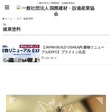
一般社団法人 国際建材・設備産業協会
ホーム
タグ : 健康塗料
TAG
健康塗料
展示会に出展します
【JAPAN BUILD OSAKA内 建物リニュー
アルEXPO】ブライトン出店
2025.08.14