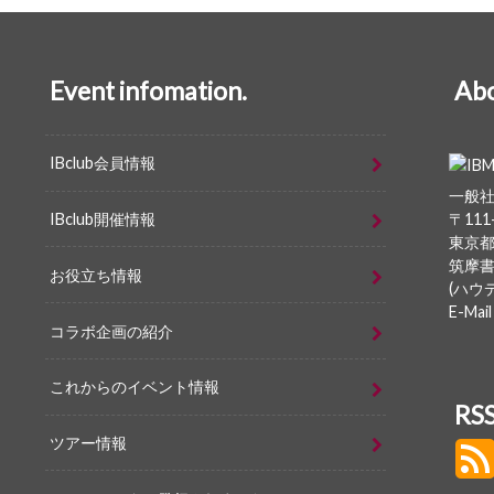
Event infomation.
Abo
IBclub会員情報
一般
IBclub開催情報
〒111
東京都
筑摩書
お役立ち情報
(ハウ
E-Mail
コラボ企画の紹介
これからのイベント情報
R
ツアー情報