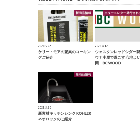
新商品情報
ニュースレター発行され
2020.5.22
2022.4.12
ケリー・モアの驚異のコーキン
ウェスタンレッドシダー製
グご紹介
ウナ小屋で過ごす 心地よ
間 BC WOOD
新商品情報
2021.5.20
新素材キッチンシンク KOHLER
ネオロックのご紹介