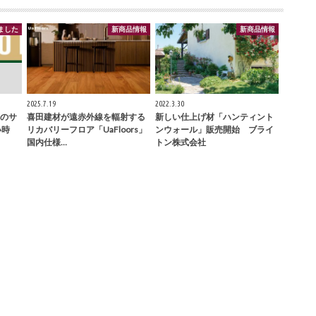
ました
新商品情報
新商品情報
2025.7.19
2022.3.30
のサ
喜田建材が遠赤外線を輻射する
新しい仕上げ材「ハンティント
い時
リカバリーフロア「UaFloors」
ンウォール」販売開始 ブライ
国内仕様…
トン株式会社