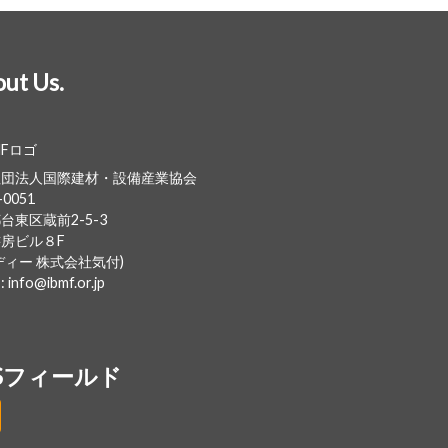
ut Us.
社団法人国際建材・設備産業協会
-0051
台東区蔵前2-5-3
房ビル８F
ディー 株式会社気付)
 : info@ibmf.or.jp
SSフィールド