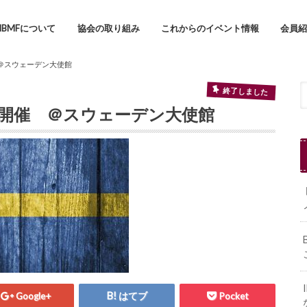
IBMFについて
協会の取り組み
これからのイベント情報
会員
＠スウェーデン大使館
終了しました
開催 ＠スウェーデン大使館
Google+
はてブ
Pocket