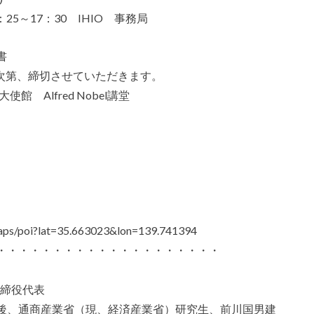
5～17：30 IHIO 事務局
書
り次第、締切させていただきます。
 Alfred Nobel講堂
s/poi?lat=35.663023&lon=139.741394
・・・・・・・・・・・・・・・・・・・・
取締役代表
後、通商産業省（現、経済産業省）研究生、前川国男建