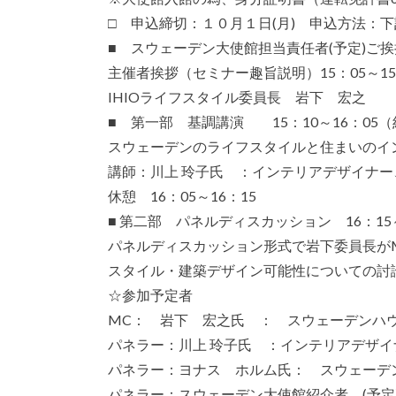
□ 申込締切：１０月１日(月) 申込方法：下
■ スウェーデン大使館担当責任者(予定)ご挨拶
主催者挨拶（セミナー趣旨説明）15：05～15
IHIOライフスタイル委員長 岩下 宏之
■ 第一部 基調講演 15：10～16：05（
スウェーデンのライフスタイルと住まいのイ
講師：川上 玲子氏 ：インテリアデザイナ
休憩 16：05～16：15
■ 第二部 パネルディスカッション 16：15～
パネルディスカッション形式で岩下委員長が
スタイル・建築デザイン可能性についての討
☆参加予定者
MC： 岩下 宏之氏 ： スウェーデンハ
パネラー：川上 玲子氏 ：インテリアデザ
パネラー：ヨナス ホルム氏： スウェーデ
パネラー：スウェーデン大使館紹介者 (予定