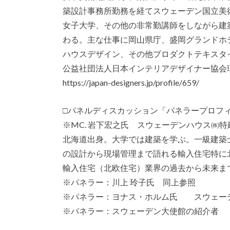
築設計事務所勤務を経てスウェーデン国立美
女子大学、その他の非常勤講師をしながら建
わる。主な仕事に岡山県庁、盛岡グランドホ
ハウスデザイン、その他プロダクトテキスタ
公益社団法人日本インテリアデザイナー協
https://japan-designers.jp/profile/659/
□パネルディスカッション「パネラープロフ
※MC. 岩下宏之氏 スウェーデンハウス㈱
北海道出身。大学では建築を学ぶ。一級建築
の設計から現場管理まで語れる輸入住宅特に
輸入住宅（北欧住宅）業界の過去から未来ま
※パネラー：川上 玲子氏 同上参照
※パネラー：ヨナス・ホルム氏 スウェーデン
※パネラー：スウェーデン大使館の紹介者