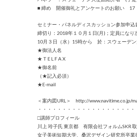
■ 締め 開催御礼とアンケートのお願い 17：2
セミナー・パネルディスカッション参加申込
締切り：2018年１０月１日(月)；定員にな
10月３日（水）15時から 於：スウェーデン大使館
★御法人名
★ T E L F A X
★御名前
（★記入必須）
★E-mail
＜案内図URL＞ http://www.navitime.co.jp/map
・・・・・・・・・・・・・・・・・・・・
□講師プロフィール
川上 玲子氏 東京都 有限会社フォルムSKR 
女子美術短期大学、桑沢デザイン研究所卒業