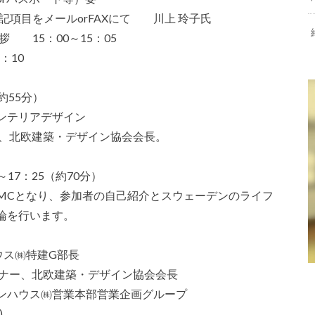
記項目をメールorFAXにて 川上 玲子氏
 15：00～15：05
：10
約55分）
ンテリアデザイン
ー、北欧建築・デザイン協会会長。
17：25（約70分）
MCとなり、参加者の自己紹介とスウェーデンのライフ
論を行います。
ウス㈱特建G部長
イナー、北欧建築・デザイン協会会長
ンハウス㈱営業本部営業企画グループ
)