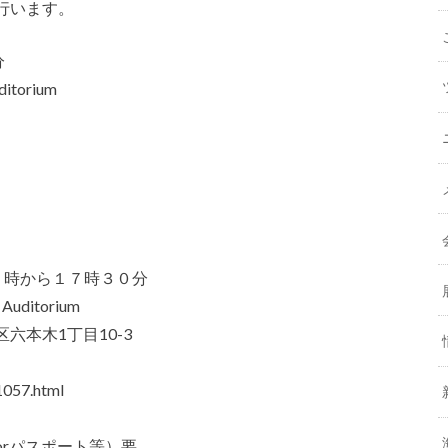
行います。
分
torium
５時から１７時３０分
ditorium
六本木1丁目10-3
057.html
rパスポート等）要