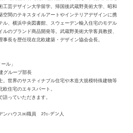
術工芸デザイン大学留学。帰国後武蔵野美術大学、昭和
築空間のテキスタイルアートやインテリアデザインに携
テル、横浜中央図書館、スウェーデン輸入住宅のモデル
イルのブランド商品開発等。武蔵野美術大学客員教授、
会理事長を歴任現在北欧建築・デザイン協会会長。
ィール」
特建グループ部長
士。世界のサスティナブル住宅や木造大規模特殊建物等
北欧住宅のエキスパート。
で語っていただきます。
ハウス㈱職員 ｽｳｪ-デン人